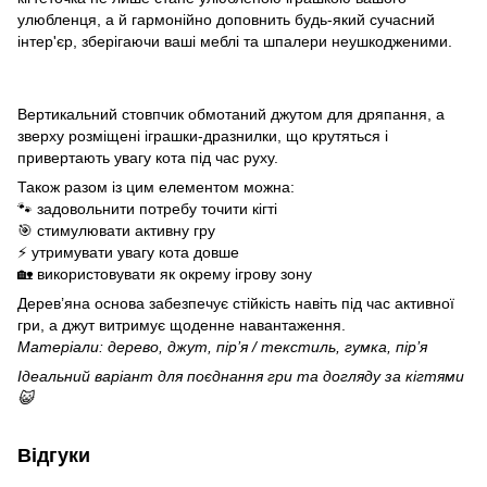
улюбленця, а й гармонійно доповнить будь-який сучасний
інтер'єр, зберігаючи ваші меблі та шпалери неушкодженими.
Вертикальний стовпчик обмотаний джутом для дряпання, а
зверху розміщені іграшки-дразнилки, що крутяться і
привертають увагу кота під час руху.
Також разом із цим елементом можна:
🐾
задовольнити потребу точити кігті
🎯
стимулювати активну гру
⚡
утримувати увагу кота довше
🏡
використовувати як окрему ігрову зону
Дерев’яна основа забезпечує стійкість навіть під час активної
гри, а джут витримує щоденне навантаження.
Матеріали: дерево, джут, пір’я / текстиль, гумка, пір’я
Ідеальний варіант для поєднання гри та догляду за кігтями
😺
Відгуки