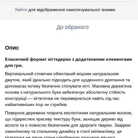
Увійти
для відображення накопичувальної знижки
%
До обраного
Опис
Класичний формат кігтедерки з додатковими елементами
для гри.
Вертикальний стовпчик обмотаний міцним натуральним
джутом, який ідеально підходить для щоденного дряпання та
допомагає котику безпечно сточувати кігті. Масивна дерев’яна
основа з натурального бука забезпечує абсолютну стійкість
конструкції — кігтеточка не перевернеться навіть під час
найактивніших ігор чи стрибків.
Поверхня деревини покрита екологічним натуральним воском,
що підкреслює красиву текстуру бука, захищає дерево від
вологи та є повністю безпечним для здоров'я тварин. Завдяки
лаконічному та стильному дизайну в стилі мінімалізму, ця
кігтеточка не лише стане улюбленою іграшкою вашого