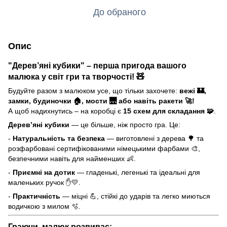
До обраного
Опис
"Дерев’яні кубики" – перша пригода вашого
малюка у світ гри та творчості! 🧸
Будуйте разом з малюком усе, що тільки захочете:
вежі 🏰,
замки, будиночки 🏠, мости 🌉 або навіть ракети 🚀!
А щоб надихнутись – на коробці є
15 схем для складання 🧩
.
Дерев’яні кубики
— це більше, ніж просто гра. Це:
-
Натуральність та безпека
— виготовлені з дерева 🌳 та
розфарбовані сертифікованими німецькими фарбами 🎨,
безпечними навіть для найменших 👶.
-
Приємні на дотик
— гладенькі, легенькі та ідеальні для
маленьких ручок ✋💛.
-
Практичність
— міцні 💪, стійкі до ударів та легко миються
водичкою з милом 🫧.
Граючи, малюк розвиває: