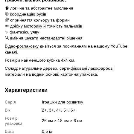
🧠 логічне та абстрактне мислення
🎯 координацію рухів
🌈 сприйняття кольору та форми
🤏 дрібну моторику й точність пальчиків
✨ фантазію, уяву
🔍 вміння шукати нестандартні рішення
Відео-розпаковку
дивіться за посиланням на нашому YouTube
каналі.
Розміри найменшого кубика 4х4 см.
Склад: натуральне дерево, сертифіковані лакофарбові
матеріали на водній основі, картонна упаковка.
Характеристики
Серія
Іграшки для розвитку
Вік
2+, 3+, 4+, 5+, 6+
Розмір
26 см × 18 см × 6 см
упаковки
Вага
0,5 кг