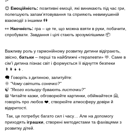
😊
Емоційність:
позитивні емоції, які виникають під час гри,
полегшують запам’ятовування та сприяють невимушеній
взаємодії з іншими 👫
👀
Наочність:
гра – це те, що можна взяти в руки, побачити,
спробувати. Завдання і цілі стають зрозумілішими 📦
Важливу роль у гармонійному розвитку дитини відіграють,
звісно,
батьки
– перші та найближчі «терапевти» 🫶. Саме в
сім’ї дитина пізнає світ і формується її відчуття безпеки
👨‍👩‍👧‍👦.
🗨️ Говоріть з дитиною, запитуйте:
🌞
"Чому світить сонечко?"
🍃
"Якого кольору бувають листочки?"
📖 Читайте казки, обговорюйте картинки, обіймайтеся 🤗,
говоріть про любов ❤️, створюйте атмосферу довіри й
відкритості.
Так, це потребує багато сил і часу… Але на допомогу
приходять
іграшки
, створені методистами та фахівцями з
розвитку дітей.