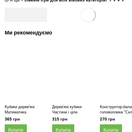
🎲 А ще –
сімейні ігри для всіх вікових категорій!
👨‍👩‍👧‍👦
Ми рекомендуємо
Кубики дерев'яні
Дерев'яні кубики
Конструктор-бала
Математика
Частини і ціле
головоломка "Ск
куб"
365 грн
315 грн
270 грн
Купити
Купити
Купити