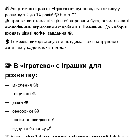
🎁 Асортимент іграшок
«Ігротеко»
супроводжує дитину у
розвитку з 2 до 14 років! 🧒👦👧👩‍🦱
🪵 Іграшки виготовлені з цільної деревини бука, розмальовані
екологічними акриловими фарбами з Німеччини. До наборів
входять цікаві логічні завдання 🧠.
🏠 Їх можна використовувати як вдома, так і на групових
заняттях у садочках чи школах.
🧩 В «Ігротеко» є іграшки для
розвитку:
мислення 🤔
творчості 🎨
уваги 👁️
сенсорики 👐
логіки та швидкості ⚡
відчуття балансу 🪁