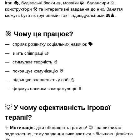
ігри 🎭, будівельні блоки 🧱, мозаїки 🧩, балансири ⚖️,
конструктори 🛠️ та інтерактивні завдання до них. Заняття
можуть бути як груповими, так і індивідуальними 👥👤.
🎯
Чому це працює?
сприяє розвитку соціальних навичок 🗣️
вчить співпраці 🤝
стимулює творчість 🎨
покращує комунікацію 💬
підвищує впевненість у собі 💪
формує навички саморегуляції 🧘‍♂️
💡
У чому ефективність ігрової
терапії?
✨
Мотивація:
діти обожнюють гратися! 😍 Гра викликає
задоволення, тому завдання виконуються з більшою цікавістю
🎉