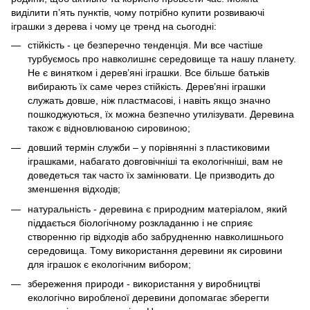
виділити п’ять пунктів, чому потрібно купити розвиваючі
іграшки з дерева і чому це тренд на сьогодні:
стійкість - це безперечно тенденція. Ми все частіше
турбуємось про навколишнє середовище та нашу планету.
Не є винятком і дерев’яні іграшки. Все більше батьків
вибирають їх саме через стійкість. Дерев’яні іграшки
служать довше, ніж пластмасові, і навіть якщо значно
пошкоджуються, їх можна безпечно утилізувати. Деревина
також є відновлюваною сировиною;
довший термін служби – у порівнянні з пластиковими
іграшками, набагато довговічніші та екологічніші, вам не
доведеться так часто їх замінювати. Це призводить до
зменшення відходів;
натуральність - деревина є природним матеріалом, який
піддається біологічному розкладанню і не сприяє
створенню гір відходів або забрудненню навколишнього
середовища. Тому використання деревини як сировини
для іграшок є екологічним вибором;
збереження природи - використання у виробництві
екологічно виробленої деревини допомагає зберегти