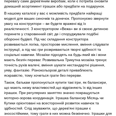
перевагу саме дерев'яним виробам, коли є потреба оновити
домашній асортимент іграшок або придбати на подарунок.
В нашому каталозі у вас є можливість придбати найкращі
моделі для ваших синочків та донечок. Пропонуємо звернути
увагу на конструктори – ви будете вражені від їх
реалістичності. З конструктором «Вежа» ви зі своєю дитиною
поринете у старовинний світ, де і споруджували подібні
оборонні будівлі. Під час складання конструктора
розвиваються логіка, просторове мислення, вміння слідувати
інструкції, а під час гри розкриваються творчі здібності та
соціальні навички. Мозаїки підходять на будь-який вік і вони
мають безліч переваг. Розвивальна Трикутна мозаїка тренує
точність рухів малечі, вміння шукати нестандартні рішення,
уяву, фантазію. Різнокольорові деталі приваблюють
яскравістю, тому хочеться грати без перерви.
Також, батькам пропонується купити такі ігри, як балансири,
що мають низку властивостей,що відрізняють їх від інших
іграшок. При регулярних заняттях значно покращується
моторно-зорова координація. Іграшка балансир Місяць чи
Кутики орієнтовані на всесторонній розвиток навичок та
здібностей. Слід зауважити, що дерев'яні іграшки є
зносостійкими, тому грати в них можна безкінечно. Іграшки для