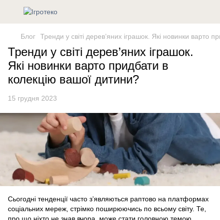
Блог
Тренди у світі дерев’яних іграшок. Які новинки варто 
Тренди у світі дерев’яних іграшок.
Які новинки варто придбати в
колекцію вашої дитини?
15 грудня 2023
Сьогодні тенденції часто з’являються раптово на платформах
соціальних мереж, стрімко поширюючись по всьому світу. Те,
про що ніхто не знав вчора, може стати головною темою