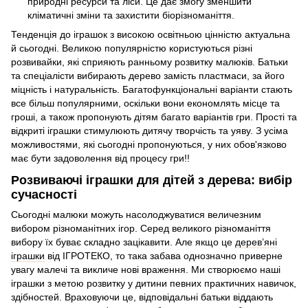
природні ресурси та ліси. Це дає змогу зменшити
кліматичні зміни та захистити біорізноманіття.
Тенденція до іграшок з високою освітньою цінністю актуальна
й сьогодні. Великою популярністю користуються різні
розвивайки, які сприяють ранньому розвитку малюків. Батьки
та спеціалісти вибирають дерево замість пластмаси, за його
міцність і натуральність. Багатофункціональні варіанти стають
все більш популярними, оскільки вони економлять місце та
гроші, а також пропонують дітям багато варіантів гри. Прості та
відкриті іграшки стимулюють дитячу творчість та уяву. З усіма
можливостями, які сьогодні пропонуються, у них обов'язково
має бути задоволення від процесу гри!!
Розвиваючі іграшки для дітей з дерева: вибір
сучасності
Сьогодні малюки можуть насолоджуватися величезним
вибором різноманітних ігор. Серед великого різноманіття
вибору їх буває складно зацікавити. Але якщо це
дерев’яні
іграшки
від ІГРОТЕКО, то така забава однозначно приверне
увагу малечі та викличе нові враження. Ми створюємо наші
іграшки з метою розвитку у дитини певних практичних навичок,
здібностей. Враховуючи це, відповідальні батьки віддають