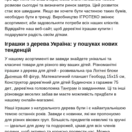
розмови сьогодні та визначити ринок завтра. Цей розвиток
стає все швидшим. Якщо ви хочете бути частиною таких бумів,
необхідно бути в тренді. Виробництво ІГРОТЕКО змінює
асортимент, аби задовольняти потреби всіх наших клієнтів.
Відвідайте наш веб-сайт, щоб дерев'яні іграшки купити і
подарувати радість своїм діткам.
Іграшки з дерева Україна: у пошуках нових
тенденцій
У нашому асортименті ви завжди знайдете унікальні та
класичні товари для різного віку ваших дітей. Різноманітні
іграшки з дерева для дітей - розвивальна гра
Логічні блоки
Дьєнеша
48 фігур, Математичний планшет Геоборд 15х15 см,
Конструктор дерев'яний для дітей Будиночок з гаражем 75
дет., дерев'яна головоломка
Танграм
із завданнями. Ці та інші
різновиди веселих забав ви маєте можливість придбати в
нашому онлайн-магазині.
Наші іграшки з натурального дерева були і є найактуальнішою
темою останніх років. Завжди є новинки, які ми пропонуємо
для різних вікових груп. Більшість предметів невеликі та зручні
— ідеальні для дому та подорожей, цікаві для всіх членів
родини, щоб активно та корисно провести час. Можна