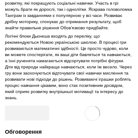
розвитку, які покращують соціальні навички. Участь в грі
можуть брати як дорослі, так і однолітки. Яскрава головоломка
Танграм із завданнями є популярною у всі часи. Розвиває
дрібну моторику, спонукає до отримання результату, щоб
знайти правильне рішення Обов’язково придбайте.
Логічні блоки Дьєнеша входять до переліку, що
рекомендуються Новою українською школою. В процесі гри
розвиваються математичні здібності. Це просто чудово, коли
ви можете спостерігати, як ваші діти бавляться та навчаються,
а їхні рученята намагаються відсортувати потрібні фігурки.
Діти від природи найкраще навчаються, коли їм весело. Через
гру вони заохочуються відточувати свої навички мислення та
розвивати нові підходи до рішень. Розвиваючі іграшки роблять
процес навчання цікавим, воно стає позитивним досвідом,
який сприяє розвитку внутрішньої мотивації та інтересу до
знань.
Обговорення